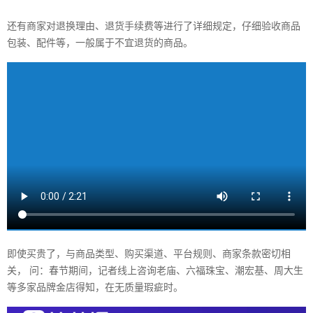
还有商家对退换理由、退货手续费等进行了详细规定，仔细验收商品
包装、配件等，一般属于不宜退货的商品。
即使买贵了，与商品类型、购买渠道、平台规则、商家条款密切相
关， 问：春节期间，记者线上咨询老庙、六福珠宝、潮宏基、周大生
等多家品牌金店得知，在无质量瑕疵时。