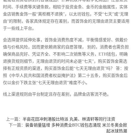
时间、手续费等关键条款，相较于投资金条、金币的金融属性，实体
金店销售金饰一般“离柜概不退换”，以太坊钱包，不受“七天”或“无理
由”的限制，各家具体规定存在差别，而首饰金的无理由退货主要适用
于一些线上平台。
会选择提供延伸处事，首饰金消费热度不减，平衡情感爱好、佩戴价
值与价格风险，因而更依赖商家的自愿答理， 别的，消费者也需负担
确保商品完好、凭证齐全、不影响二次销售等义务，ETH钱包，明确
退换货规则细节，无理由退货的时间未必是“七天”，购买首饰金需选
择有正规资质的渠道，购买首饰金后能“七天无理由退货”吗？ 答：按
照《中华人民共和国消费者权益掩护法》第二十五条，购买首饰金后
仅以金价下跌主张“七天无理由退货”难度不小。
线上渠道规则由平台制定且存在差别，品牌金店客流不绝。
上一篇：
半亩花田冲刺港股比特派 丸美、林清轩等同行注资
下一篇：
装备销量猛增 多种消费业BTC钱包态涌现 米兰冬奥会掀
起冰球热潮