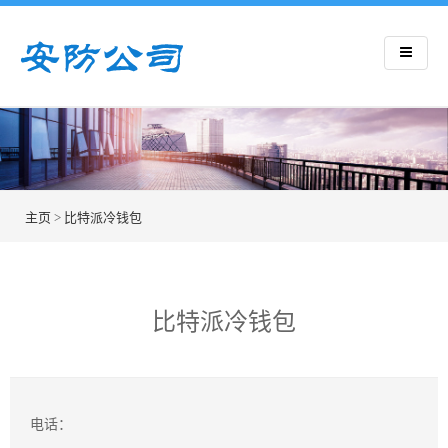
主页
>
比特派冷钱包
比特派冷钱包
电话：