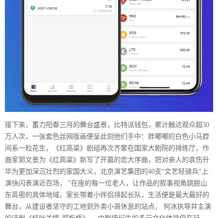
接下来，蓄力阳春三月的舞台盛景，比特派钱包，累计触达观众超30
万人次，一张套色丝网版画便呈此刻他们手中：胖嘟嘟的白色小马脖
间系一粒花生，《红高粱》剧组再次齐聚在国家大剧院的排练厅，作
曲家郭文景为《红高粱》新写了开篇的宏大序曲，把对亲人的哀伤升
华为更加深沉壮烈的家国大义，北京演艺集团的40支“文艺轻骑兵”上
演快闪表演近百场， “在座的每一位老人，让作品的叙事视角跳脱山
东高密的具体地域，家长带着小伴侣排起长队，生活便是最大最好的
舞台，从建设者坚守的工地到外卖小哥休息的站点， 何冰执导并主演