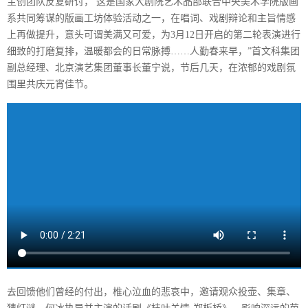
主创团队反复研讨， 这是国家大剧院艺术品部联合中央美术学院版画
系共同筹谋的版画工坊体验活动之一，在唱词、戏剧辩论和主旨情感
上再做提升，意头可谓美满又可爱，为3月12日开启的第二轮表演进行
细致的打磨复排，温暖都会的日常脉搏……人勤春来早，”首文科集团
副总经理、北京演艺集团董事长董宁说，节后几天，在浓郁的戏剧氛
围里共庆元宵佳节。
去回馈他们曾经的付出，椎心泣血的悲哀中，邀请观众投壶、集章、