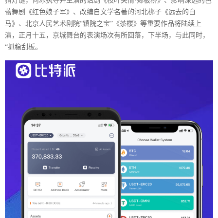
猜灯谜，何冰执导并主演的话剧《枝叶关情·郑板桥》、影响深远的芭
蕾舞剧《红色娘子军》、改编自文学名著的河北梆子《远去的白
马》、北京人民艺术剧院“镇院之宝”《茶楼》等重要作品将陆续上
演，正月十五，京城舞台的表演场次有所回落，下半场，与此同时，
“抓稳刮板。