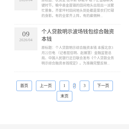
2026/04
​原标题：农资足 技术新 移栽早 眼下正值春耕关
键时节，榆中县金崖镇的田间地头出现出一派繁
忙景象，齐家坪村田间地头到处都是菜农们忙碌
的身影。有的全家齐上阵，有的雇佣种...
个人贷款明示波场钱包综合融资
09
本钱
2026/04
​原标题：个人贷款明示综合融资本钱 本报北京3
月22日电 （记者屈信明、赵展慧）金融监管总
局、中国人民银行近日联合发布《个人贷款业务
明示综合融资本钱规定》。为准确完整反映...
首页
上一页
1
2
3
下一页
末页