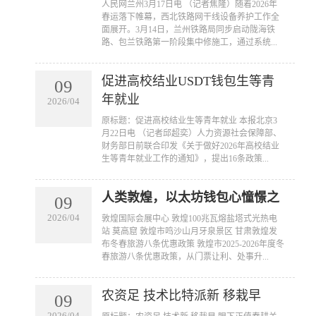
​人民网兰州3月17日电 （记者焦隆）随着2026年
春运落下帷幕，西北铁路网干线设备养护工作全
面展开。3月14日，兰州铁路局同步启动陇海铁
路、包兰铁路第一阶段集中修施工，通过系统...
促进高校结业USDT钱包生等青
09
年就业
2026/04
​原标题：促进高校结业生等青年就业 本报北京3
月22日电 （记者邱超奕）人力资源社会保障部、
财务部日前联合印发《关于做好2026年高校结业
生等青年就业工作的通知》，提出16条政策...
人类敦煌，以太坊钱包心憧憬之
09
2026/04
​敦煌国际会展中心 敦煌100兆瓦熔盐塔式光热电
站 莫高窟 敦煌市鸣沙山月牙泉景区 甘肃敦煌发
布冬春旅游八条优惠政策 敦煌市2025-2026年度冬
春旅游八条优惠政策，从门票让利、处事升...
农资足 技术比特派新 移栽早
09