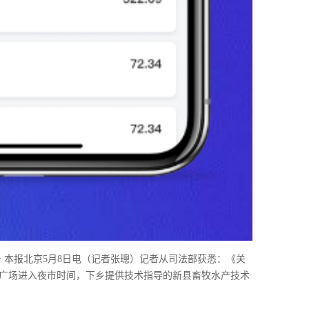
号 本报北京5月8日电（记者张璁）记者从司法部获悉：《关
楼广场进入夜市时间，下乡提供技术指导的新县畜牧水产技术