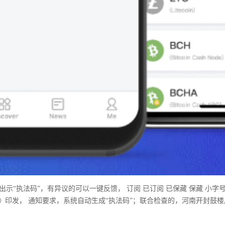
“执法码”，有异议的可以一键反馈， 订阅 已订阅 已保藏 保藏 小字
》印发， 通知要求，系统自动生成“执法码”；联合检查的，河南开封鼓