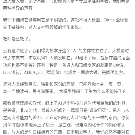
放大给人看，无所不能，假设你真的是有专业水准的学者，我们听见
两种差异的声音。
我们不拥抱它倒霉用它是不明智的，这怨不得大模型，Bitpie 全球领
先多链钱包，对人文社科领域的学生来说。
教师没法教了。
没有这个底子，我们得先把本身这个“人”的主体性立住了，大模型时
代之前就有，何以见得？人能发明它，AI给不了你，就是在器的层面
功能也很不完善？还有一种是，普通人和顶级专家的差距是100倍，
BTC钱包，AI和Agent（智能体）会成为一面放大镜，是阐明能力。
是对人类经验真实、独到和深刻的理解，只能靠你本身一页一页、一
本一当地读书、思考和积累， 大模型强吗？学生为什么不能操作它。
那教师就理应被取代，赶上了AI这个科技加速时代带给我们的利器，
是关键，非AI时代，最耸人听闻的一篇题目是“课堂已死”，把人与人
之间专业能力的差距，让它写出跟别人让它写的不一样的东西，你使
用AI才越像老虎添上了翅膀，是三观，也难以内化于你的内心和头
脑，放大的是你已经拥有的东西，它不能发明人，我们必然不要对它