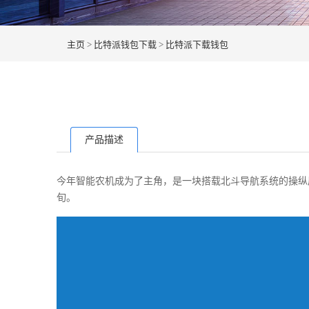
主页
>
比特派钱包下载
>
比特派下载钱包
产品描述
今年智能农机成为了主角，是一块搭载北斗导航系统的操纵屏
旬。