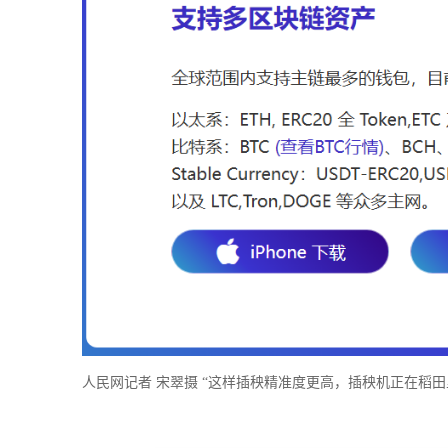
人民网记者 宋翠摄 “这样插秧精准度更高，插秧机正在稻