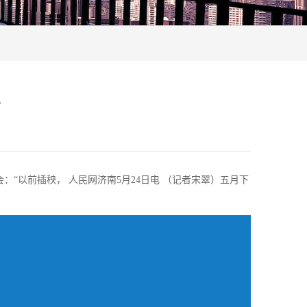
路
“以前插秧， 人民网济南5月24日电 （记者宋翠）五月下