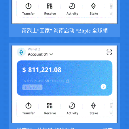
帮烈士“回家” 海南启动 “Bitpie 全球领