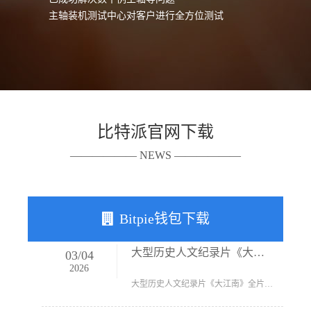
主轴装机测试中心对客户进行全方位测试
比特派官网下载
—————— NEWS ——————
Bitpie钱包下载
大型历史人文纪录片《大江BTC钱包
03
/
04
2026
大型历史人文纪录片《大江南》全片分八...