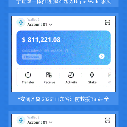
学查改一体推进 解难题务Bitpie Wallet求实
“安澜齐鲁 2026”山东省消防救援Bitpie 全